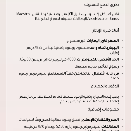
طرق الدفع المقبولة
نقبل: أمريكان إكسبريس، داينرز، JCB، فيزا، وماستركارد. لا نقبل: Maestro،
Visa Electron، Cirrus، البطاقات مسبقة الدفع أو الدفع نقدًا.
أثناء فترة الإيجار
السفر خارج الإمارات
: غير مسموح.
الإيجار باتجاه واحد
: مسموح برسوم إضافية تبدأ من 78.75 درهم
إماراتي.
الحد الأقصى للكيلومترات
: 4000 كم للإيجارات التي تزيد عن 30 يومًا.
رسوم التأخير
: قد يتم تطبيقها.
في حالة الأعطال الناتجة عن خطأ المستخدم
: سيتم فرض رسوم
خدمة.
الوقود والكهرباء
يجب إعادة السيارة بكمية الوقود نفسها كما تم استلامها. في حال عدم
إعادة السيارة ممتلئة، سيتم فرض رسوم.
معلومات إضافية
الضرر/الفقدان/الإصلاح
: تطبق رسوم معالجة الضرر وفقًا لسياساتنا.
المخالفات
: سيتم فرض رسوم إدارية 52.50 درهم أو 10% من قيمة