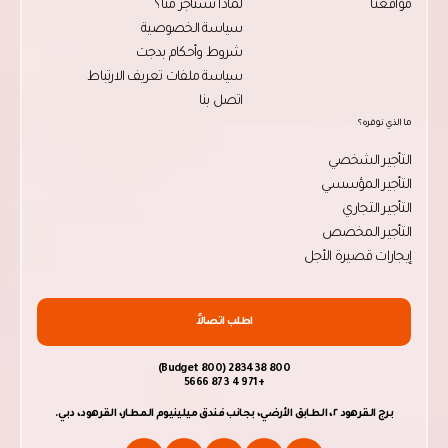
مواقعنا
لماذا تستأجر منّا؟
سياسة الخصوصية
شروط وأحكام بدجت
سياسة ملفات تعريف الارتباط
اتصل بنا
ما الذي نوفره؟
التأجير الشخصي
التأجير المؤسسي
التأجير التجاري
التأجير المخصص
إيجارات قصيرة الأجل
اطلب اتصالاً
800 283438 (800 Budget)
+971 4 873 5666
برج القرهود ٢، الطابق الأرضي، بجانب فندق ميلينيوم المطار، القرهود، دبي.