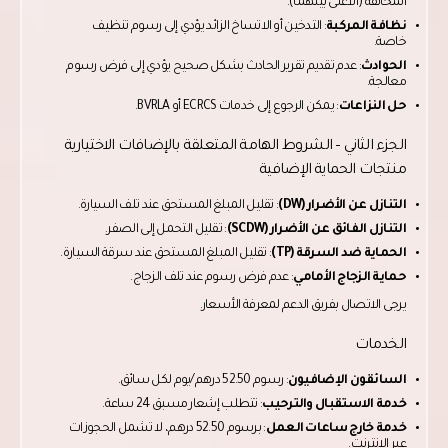
المخالفة (الأعلى بينهما).
نظافة المركبة
: التدخين أو الاتساخ الزائد يؤدي إلى رسوم تنظيف
خاصة.
الحوادث
: عدم تقديم تقرير الحادث بشكل صحيح يؤدي إلى فرض رسوم
معالجة.
حل النزاعات
: يمكن الرجوع إلى خدمات ECRCS أو BVRLA.
الجزء الثاني – الشروط الهامة المتعلقة بالإضافات الاختيارية
منتجات الحماية الإضافية
التنازل عن الأضرار (DW)
: تقليل المبلغ المستحق عند تلف السيارة.
التنازل الفائق عن الأضرار (SCDW)
: تقليل التحمل إلى الصفر.
الحماية ضد السرقة (TP)
: تقليل المبلغ المستحق عند سرقة السيارة.
حماية الزجاج الأمامي
: عدم فرض رسوم عند تلف الزجاج.
يرجى الاتصال بفريق الدعم لمعرفة الأسعار.
الخدمات
السائقون الإضافيون
: رسوم 52.50 درهم/يوم لكل سائق.
خدمة الاستقبال والترحيب
: تتطلب إشعار مسبق 24 ساعة.
خدمة خارج ساعات العمل
: برسوم 52.50 درهم، لا تشمل الحجوزات
عبر الإنترنت.