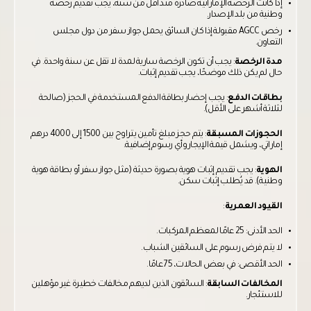
إذا كانت الرخصة الإماراتية صادرة منذ أقل من سنة، يجب تقديم رخصة
وطنية من بلد الإصدار.
رخص AGCC مقبولة إذا كان السائق يحمل جواز سفر من دول مجلس
التعاون.
مدة الرخصة
: يجب أن تكون الرخصة سارية لمدة لا تقل عن سنة واحدة. في
حال لم يكن ذلك موضحًا، يجب تقديم إثبات.
بطاقات الدفع
: يجب إحضار بطاقة الدفع المستخدمة في الحجز (صالحة
لثلاثة أشهر على الأقل).
الحجوزات المسبقة
: يتم حجز مبلغ تأمين يتراوح بين 1500 إلى 4000 درهم
إماراتي، ويشمل قيمة الإيجار وأي رسوم إضافية.
الهوية
: يجب تقديم إثبات هوية بصورة حديثة (مثل جواز سفر أو بطاقة هوية
وطنية). قد يُطلب إثبات سكن.
القيود العمرية
:
الحد الأدنى: 25 عامًا لمعظم المركبات.
لا يتم فرض رسوم على السائقين الشباب.
الحد الأقصى: في بعض الحالات، 75 عامًا.
المخالفات السابقة
: السائقون الذين لديهم مخالفات خطيرة غير مؤهلين
للاستئجار.