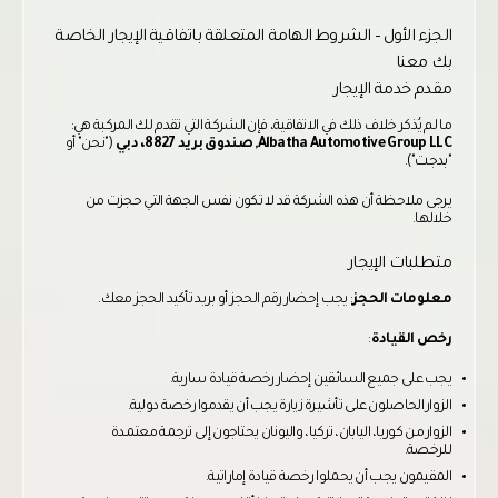
الجزء الأول – الشروط الهامة المتعلقة باتفاقية الإيجار الخاصة
بك معنا
مقدم خدمة الإيجار
ما لم يُذكر خلاف ذلك في الاتفاقية، فإن الشركة التي تقدم لك المركبة هي:
Albatha Automotive Group LLC, صندوق بريد 8827، دبي
("نحن" أو
"بدجت").
يرجى ملاحظة أن هذه الشركة قد لا تكون نفس الجهة التي حجزت من
خلالها.
متطلبات الإيجار
معلومات الحجز
: يجب إحضار رقم الحجز أو بريد تأكيد الحجز معك.
رخص القيادة
:
يجب على جميع السائقين إحضار رخصة قيادة سارية.
الزوار الحاصلون على تأشيرة زيارة يجب أن يقدموا رخصة دولية.
الزوار من كوريا، اليابان، تركيا، واليونان يحتاجون إلى ترجمة معتمدة
للرخصة.
المقيمون يجب أن يحملوا رخصة قيادة إماراتية.