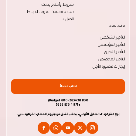
شروط وأحكام بدجت
سياسة ملفات تعريف الارتباط
اتصل بنا
ما الذي نوفره؟
التأجير الشخصي
التأجير المؤسسي
التأجير التجاري
التأجير المخصص
إيجارات قصيرة الأجل
اطلب اتصالاً
800 283438 (800 Budget)
+971 4 873 5666
برج القرهود ٢، الطابق الأرضي، بجانب فندق ميلينيوم المطار، القرهود، دبي.